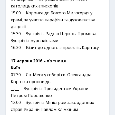
католицьких єпископів
15.00 Коронка до Божого Милосердя у
храмі, за участю парафіян та духовенства
дієцезії
15.30 Зустріч із Радою Церков. Промова.
Зустріч із журналістами
16.30 Візит до одного з проектів Карітасу
17 червня 2016 – п’ятниця
Київ
07.30 Св. Меса у соборі св. Олександра.
Коротка проповідь
__.__ Зустріч із Президентом України
Петром Порошенко
12.00 Зустріч із Міністром закордонних
справ України Павлом Клімкіним