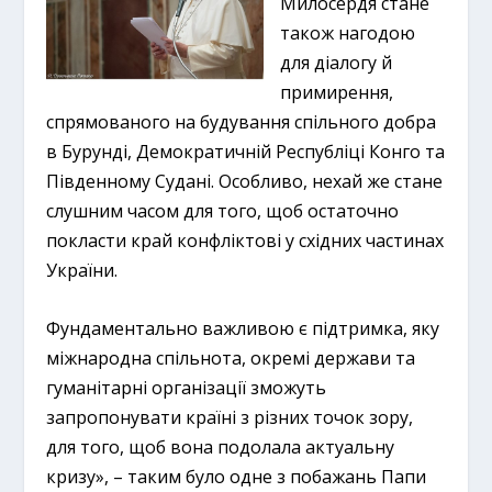
Милосердя стане
також нагодою
для діалогу й
примирення,
спрямованого на будування спільного добра
в Бурунді, Демократичній Республіці Конго та
Південному Судані. Особливо, нехай же стане
слушним часом для того, щоб остаточно
покласти край конфліктові у східних частинах
України.
Фундаментально важливою є підтримка, яку
міжнародна спільнота, окремі держави та
гуманітарні організації зможуть
запропонувати країні з різних точок зору,
для того, щоб вона подолала актуальну
кризу», – таким було одне з побажань Папи