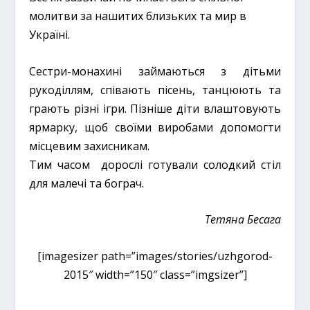
молитви за нашитих близьких та мир в
Україні.
Сестри-монахині займаються з дітьми
рукоділлям, співають пісень, танцюють та
грають різні ігри. Пізніше діти влаштовують
ярмарку, щоб своїми виробами допомогти
місцевим захисникам.
Тим часом дорослі готували солодкий стіл
для малечі та бограч.
Тетяна Бесага
[imagesizer path=”images/stories/uzhgorod-
2015″ width=”150″ class=”imgsizer”]