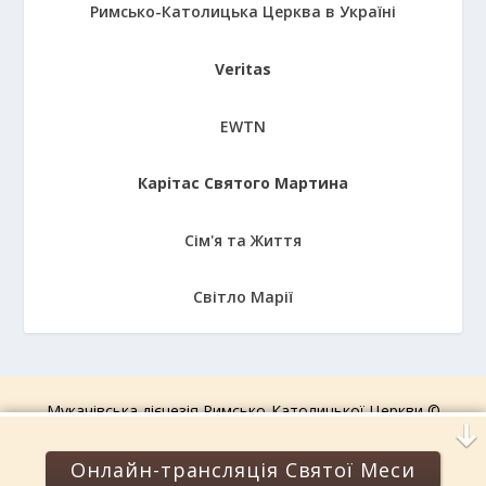
Римсько-Католицька Церква в Україні
Veritas
EWTN
Карітас Святого Мартина
Сім'я та Життя
Світло Марії
Мукачівська дієцезія Римсько-Католицької Церкви ©
2006-2026.
Усі права захищені!
Онлайн-трансляція Святої Меси