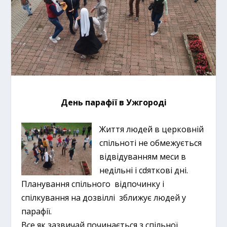
День парафії в Ужгороді
Життя людей в церковній
спільноті не обмежується
відвідуванням меси в
недільні і сdяткові дні.
Планування спільного відпочинку і
спілкування на дозвіллі зближує людей у
парафії.
Все як зазвичай починається з спільної