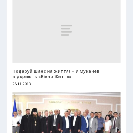
Подаруй шанс на життя! – У Мукачеві
відкриють «Вікно Життя»
28.11.2013