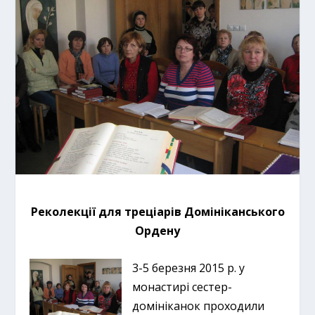
Реколекції для треціарів Домініканського
Ордену
3-5 березня 2015 р. у
монастирі сестер-
домініканок проходили