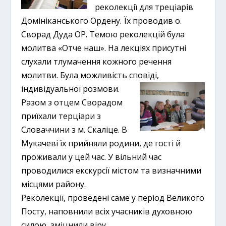
реколекції для треціарів
Домініканського Ордену. Їх проводив о.
Сворад Дуда ОР. Темою реколекцій була
молитва «Отче наш». На лекціях присутні
слухали тлумачення кожного речення
молитви. Була можливість сповіді,
індивідуальної розмови.
Разом з отцем Сворадом
приїхали терціари з
Словаччини з м. Скаліце. В
Мукачеві їх прийняли родини, де гості й
проживали у цей час. У вільний час
проводилися екскурсії містом та визначними
місцями району.
Реколекції, проведені саме у період Великого
Посту, наповнили всіх учасників духовною
силою, зміцнили віру.