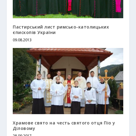
Пастирський лист римсько-католицьких
єпископів України
09.08.2013
Храмове свято на честь святого отця Піо у
Діловому
28.09.2017