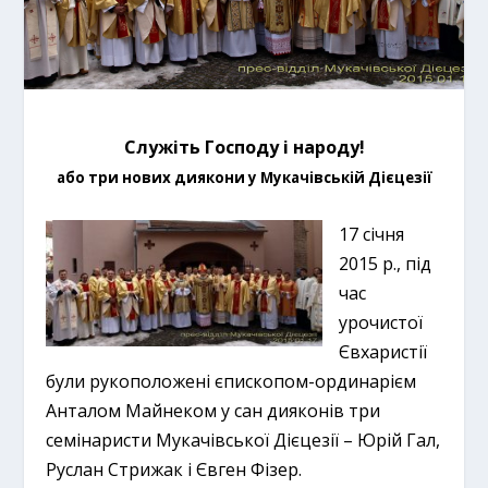
Служіть Господу і народу!
або три нових диякони у Мукачівській Дієцезії
17 січня
2015 р., під
час
урочистої
Євхаристії
були рукоположені єпископом-ординарієм
Анталом Майнеком у сан дияконів три
семінаристи Мукачівської Дієцезії – Юрій Гал,
Руслан Стрижак і Євген Фізер.