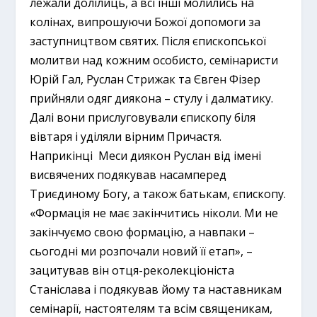
лежали долілиць, а всі інші молились на
колінах, випрошуючи Божої допомоги за
заступництвом святих. Після єпископської
молитви над кожним особисто, семінаристи
Юрій Гал, Руслан Стрижак та Євген Фізер
прийняли одяг диякона – стулу і далматику.
Далі вони прислуговували єпископу біля
вівтаря і уділяли вірним Причастя.
Наприкінці Меси диякон Руслан від імені
висвячених подякував насамперед
Триєдиному Богу, а також батькам, єпископу.
«Формація не має закінчитись ніколи. Ми не
закінчуємо свою формацію, а навпаки –
сьогодні ми розпочали новий її етап», –
зацитував він отця-реколекціоніста
Станіслава і подякував йому та наставникам
семінарії, настоятелям та всім священикам,