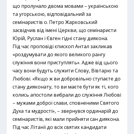
що пролунало двома мовами – українською
та угорською, відповідальний за
семінаристів о. Петро Жарковський
засвідчив від імені Церкви, що семінаристи
Юрій, Руслан і Євген гідні стану диякона.
Під час проповіді єпископ Антал закликав
«роздумувати до якого великого рангу
служіння вони приступлять». Адже від цього
часу вони будуть служити Слову, Вівтарю та
Любові. «Якщо ж ви добровільно ступаєте до
стану дияконату, то ви маєте бути як ті, кого
колись апостоли вибрали до служіння Любові
– мужами доброї слави, сповненими Святого
Духа та мудрості», – звернувся ординарій до
семінаристів, які мали прийняти сан диякона.
Під час Літанії до всіх святих кандидати