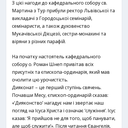
З цієї нагоди до кафедрального собору св.
Мартина з Тур прибули ректор Львівської та
викладачі з Городоцької семінарій,
семінаристи, а також духовенство
Мукачівської Дієцезії, сестри-монахині та
віряни з різних парафій.
На початку настоятель кафедрального
собору о. Роман Шнеп привітав всіх
присутніх та єпископа-ординарія, який мав
очолити цю урочистість.
Дияконат – це перший ступінь свячень.
Почавши Месу, єпископ-ординарій сказав:
«‘Дияконство’ нагадує нам і звертає наш
погляд на Ісуса Христа і означає ‘служіння’. Ісус
казав: ‘Я прийшов не для того, щоб панувати,
але щоб служити’». Після читання Євангелія,