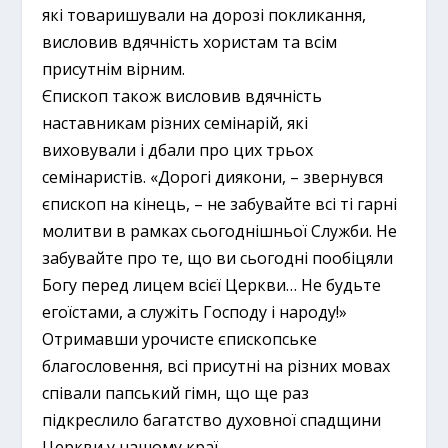
які товаришували на дорозі покликання,
висловив вдячність хористам та всім
присутнім вірним.
Єпископ також висловив вдячність
наставникам різних семінарій, які
виховували і дбали про цих трьох
семінаристів. «Дорогі диякони, – звернувся
єпископ на кінець, – не забувайте всі ті гарні
молитви в рамках сьогоднішньої Служби. Не
забувайте про те, що ви сьогодні пообіцяли
Богу перед лицем всієї Церкви… Не будьте
егоїстами, а служіть Господу і народу!»
Отримавши урочисте єпископське
благословення, всі присутні на різних мовах
співали папський гімн, що ще раз
підкреслило багатство духовної спадщини
Церкви у нашому краї.