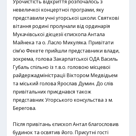
Урочистість відкриття розпочалось з
невеличкої концертної програми, яку
представили учні угорської школи. Святкові
вітання родині пролунали від ординарія
Мукачівської дієцезії єпископа Антала
Майнека та о. Ласло Микуляка. Привітати
сім’ю Фекете прийшли представники влади,
зокрема, голова Закарпатської ОДА Василь
Губаль спільно із т.в.о. головою місцевої
райдержадміністрації Віктором Медвідьем
та міський голова Ярослав Думин. До слів
привітальних приєднався також
представник Угорського консульства з м.
Берегова.
Після привітань єпископ Антал благословив
будинок та освятив його. Присутні гості