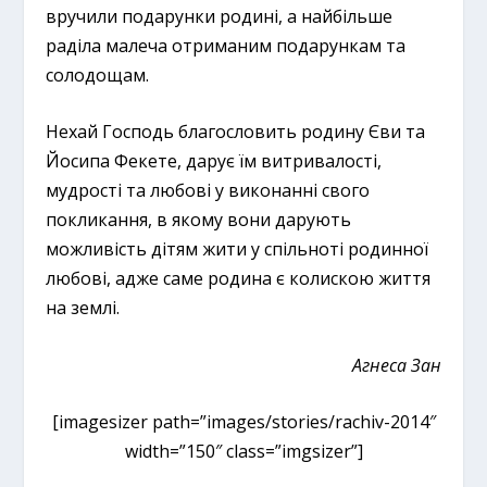
вручили подарунки родині, а найбільше
раділа малеча отриманим подарункам та
солодощам.
Нехай Господь благословить родину Єви та
Йосипа Фекете, дарує їм витривалості,
мудрості та любові у виконанні свого
покликання, в якому вони дарують
можливість дітям жити у спільноті родинної
любові, адже саме родина є колискою життя
на землі.
Агнеса Зан
[imagesizer path=”images/stories/rachiv-2014″
width=”150″ class=”imgsizer”]