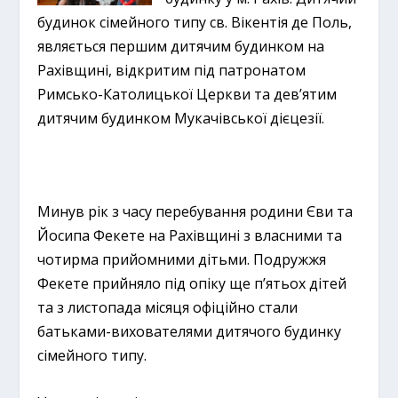
будинок сімейного типу св. Вікентія де Поль,
являється першим дитячим будинком на
Рахівщині, відкритим під патронатом
Римсько-Католицької Церкви та дев’ятим
дитячим будинком Мукачівської дієцезії.
Минув рік з часу перебування родини Єви та
Йосипа Фекете на Рахівщині з власними та
чотирма прийомними дітьми. Подружжя
Фекете прийняло під опіку ще п’ятьох дітей
та з листопада місяця офіційно стали
батьками-вихователями дитячого будинку
сімейного типу.