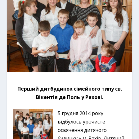
Перший дитбудинок сімейного типу св.
Вікентія де Поль у Рахові.
5 грудня 2014 року
відбулось урочисте
освячення дитячого
будинку у м. Рахів. Дитячий