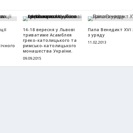
ції
14-18 вересня у Львові
Папа Венедикт XVI 
триватиме Асамблея
з уряду
греко-католицького та
11.02.2013
вічного
римсько-католицького
монашества України.
09.09.2015