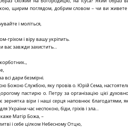
 образ схожий на Богородицю, на Ісуса? Який образ в
ішкою, щирим поглядом, добрим словом – чи ви живете 
чувайте і моліться,
ом-гріхом і віру вашу укріпить.
іди вас завжди захистить…
скорботних..,
е,
а всі дари безмірні.
ою Божою Службою, яку провів о. Юрій Сема, настоятел
орогому пастирю о. Петру за організацію цієї духовно
сіє зернятка віри і наші серця наповнює благодатями, як
для України час неспокою, біди, гріхів і зла…
 каже Матір Божа, –
литві і себе цілком Небесному Отцю,