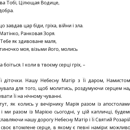
ава Тобі, Цілющая Водице,
добра.
о завдав цар біди, гріха, війни і зла.
Матінко, Ранковая Зоря.
а Тебе як здивоване маля,
тиночко моя, візьми його, молись
боїться. І коли в твоєму серці гріх, –
Її діточки. Нашу Небесну Матір з Її даром, Намистом
арувала для того, щоб молитись, роздумуючи серцем на
ати Її на нічному чуванні.
 тут, як колись у вечірнику Марія разом із апостолами
і ми разом із Марією сьогодні, у цій капличці, будем
славляючи нашу дорогу Небесну Матір і Її Святий Розарій
 своє втомлене серце, в якому є певні наміри: можливо