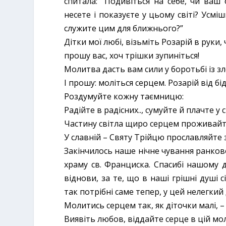
спитала: “Подивіться на себе, чи ваш
несете і показуєте у цьому світі? Усм
служите цим для ближнього?”
Дітки мої любі, візьміть Розарій в руки, 
прошу вас, хоч трішки зупиніться!
Молитва дасть вам сили у боротьбі із зл
І прошу: моліться серцем. Розарій від б
Роздумуйте кожну таємницю:
Радійте в радісних.., сумуйте й плачте у 
Частину світла щиро серцем проживайт
У славній – Святу Трійцю прославляйте з
Закінчилось наше нічне чування ранков
храму св. Франциска. Спасибі нашому д
віднови, за те, що в наші грішні душі 
так потрібні саме тепер, у цей нелегкий 
Молитись серцем так, як діточки малі, –
Виявіть любов, віддайте серце в цій мо