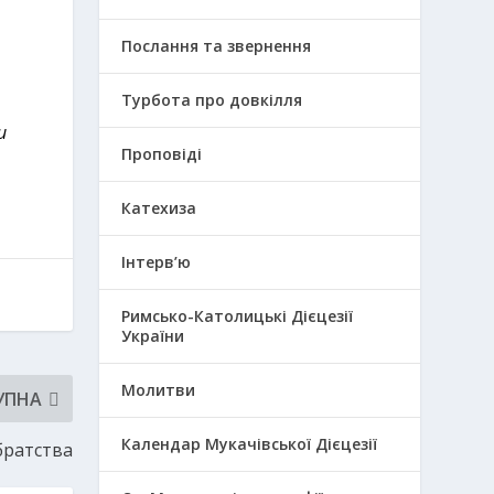
Послання та звернення
Турбота про довкілля
и
Проповіді
Катехиза
Інтерв’ю
Римсько-Католицькі Дієцезії
України
Молитви
УПНА
Календар Мукачівської Дієцезії
братства