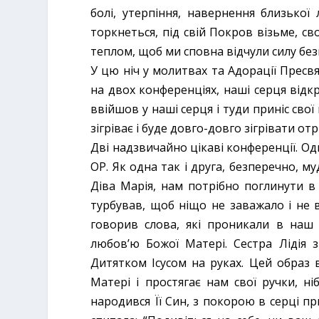
болі, утерпіння, навернення близької
торкнеться, під свій Покров візьме, с
теплом, щоб ми сповна відчули силу без
У цю ніч у молитвах та Адорації Пресв
на двох конференціях, наші серця відк
ввійшов у наші серця і туди приніс свої 
зігріває і буде довго-довго зігрівати о
Дві надзвичайно цікаві конференції. Одн
ОР. Як одна так і друга, безперечно, м
Діва Марія, нам потрібно поглинути в
турбував, щоб ніщо не заважало і не 
говорив слова, які проникали в наш
любов’ю Божої Матері. Сестра Лідія 
Дитятком Ісусом на руках. Цей образ в
Матері і простягає нам свої ручки, н
народився Її Син, з покорою в серці пр