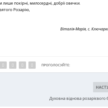
 лише покірні, милосердні, добрії овечки.
вятого Розарію,
Віталія-Марія, с. Ключарк
ПРОГОЛОСУЙТЕ:
НАСТ
Духовна віднова розарієвого 