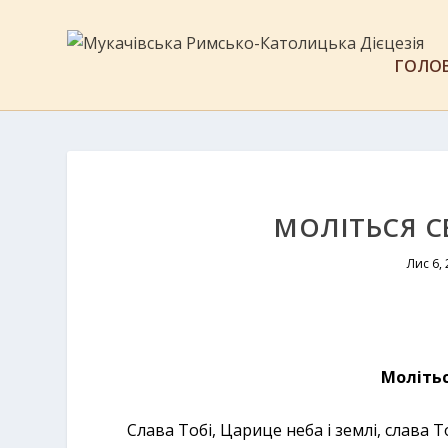
ГОЛО
МОЛІТЬСЯ С
Лис 6,
Молітьс
Слава Тобі, Царице неба і землі, слава Т