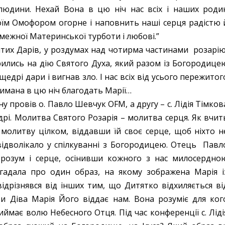
 людини. Нехай Вона в цю ніч нас всіх і наших роди
воїм Омофором огорне і наповнить наші серця радістю 
межної Материнської турботи і любові.”
ятих Дарів, у роздумах над чотирма частинами розарію
рились на дію Святого Духа, який разом із Богородице
щедрі дари і вигнав зло. І нас всіх від усього пережитог
тримана в цю ніч благодать Марії…
у провів о. Павло Шевчук OFM, а другу – с. Лідія Тімков
удрі. Молитва Святого Розарія – молитва серця. Як вчит
 молитву цілком, віддавши їй своє серце, щоб ніхто н
відволікало у спілкуванні з Богородицею. Отець Павл
 розум і серце, осінивши кожного з нас милосердно
згадала про один образ, на якому зображена Марія і
ідрізнявся від інших тим, що Дитятко відхиляється ві
іби Діва Марія Його віддає нам. Вона розуміє для ког
иймає волю Небесного Отця. Під час конференції с. Ліді