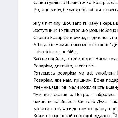
Слава і уклін за Намистечко-Розарій, сл
Водице миру, безмежної любові, втіхи і 
Яку я питиму, щоб загоїти рану в серці, щ
Заступнице і Утішителько моя, Небесна 
Стоїш з Розарієм в руках, і я дивлюсь н
А Ти даєш Намистечко мені і кажеш: “Ди
і нічогісінько не бійся,
Зло не підійде до тебе, ворог Намистечка 
Розарієм, дитинко, захистися…
Рятуємось розарієм ми всі, улюблені 
Розарієм, яке нам, грішним, Вона под
таємницями, ми мали можливість вшанув
“Ми всі,- сказав о. Петро, – зібрались
чекаючи на Зішестя Святого Духа. Так 
молитись і чувати до самого ранку, про
Кожен з нас нехай сьогодні віддасть Їй