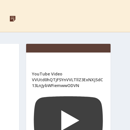
F
Д
A
Л
C
Я
E
С
B
В
O
Я
O
Щ
K
Е
Н
И
К
І
YouTube Video
В
VVUtd0hQTjFSYnVVLTllZ3ExNXJSdC
13LnJybWFiemwwODVN