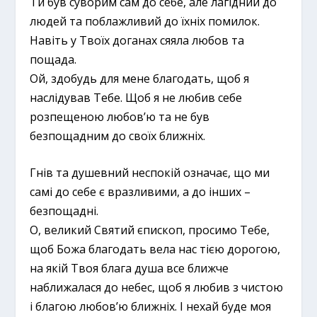
Ти був суворим сам до себе, але лагідний до
людей та поблажливий до їхніх помилок.
Навіть у Твоїх доганах сяяла любов та
пощада.
Ой, здобудь для мене благодать, щоб я
наслідував Тебе. Щоб я не любив себе
розпещеною любов’ю та не був
безпощадним до своїх ближніх.
Гнів та душевний неспокій означає, що ми
самі до себе є вразливими, а до інших –
безпощадні.
О, великий Святий єпископ, просимо Тебе,
щоб Божа благодать вела нас тією дорогою,
на якій Твоя блага душа все ближче
наближалася до небес, щоб я любив з чистою
і благою любов’ю ближніх. І нехай буде моя