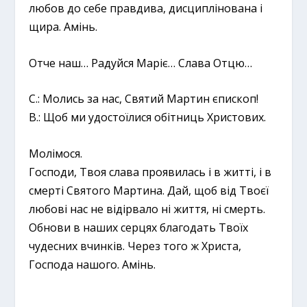
любов до себе правдива, дисциплінована і
щира. Амінь.
Отче наш… Радуйся Маріє… Слава Отцю…
С.: Молись за нас, Святий Мартин єпископ!
В.: Щоб ми удостоїлися обітниць Христових.
Молімося.
Господи, Твоя слава проявилась і в житті, і в
смерті Святого Мартина. Дай, щоб від Твоєї
любові нас не відірвало ні життя, ні смерть.
Обнови в наших серцях благодать Твоїх
чудесних вчинків. Через того ж Христа,
Господа нашого. Амінь.