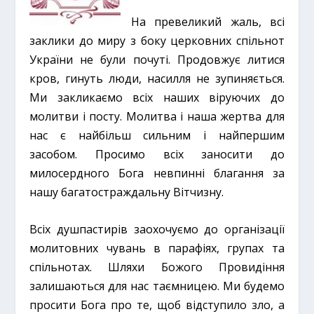
На превеликий жаль, всі
заклики до миру з боку церковних спільнот
України не були почуті. Продовжує литися
кров, гинуть люди, насилля не зупиняється.
Ми закликаємо всіх наших віруючих до
молитви і посту. Молитва і наша жертва для
нас є найбільш сильним і найпершим
засобом. Просимо всіх заносити до
милосердного Бога невпинні благання за
нашу багатостраждальну Вітчизну.
Всіх душпастирів заохочуємо до організації
молитовних чувань в парафіях, групах та
спільнотах. Шляхи Божого Провидіння
залишаються для нас таємницею. Ми будемо
просити Бога про те, щоб відступило зло, а