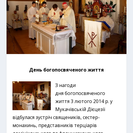
День богопосвяченого життя
З нагоди
дня богопосвяченого
життя 3 лютого 2014 р. у
Мукачівській Дієцезії
відбулася зустріч священиків, сестер-
монахинь, представників терціарів