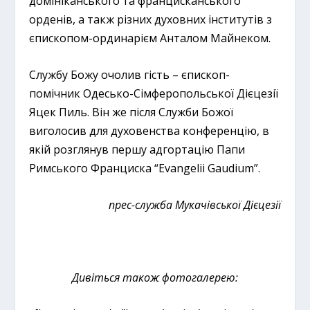
домініканського та францисканського
орденів, а такж різних духовних інститутів з
єпископом-ординарієм Анталом Майнеком.
Службу Божу очолив гість – єпископ-
помічник Одесько-Сімферопольської Дієцезії
Яцек Пиль. Він же після Служби Божої
виголосив для духовенства конференцію, в
якій розглянув першу адгортацію Папи
Римського Франциска “Evangelii Gaudium”.
прес-служба Мукачівської Дієцезії
Дивіться також фотогалерею: