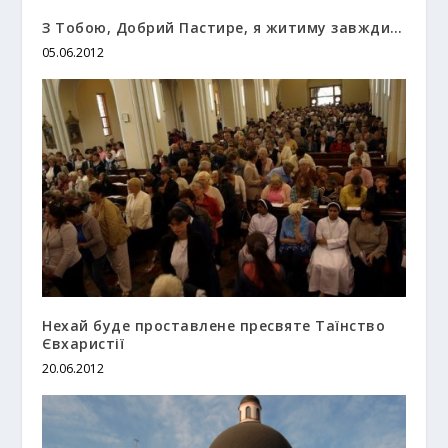
З Тобою, Добрий Пастире, я житиму завжди…
05.06.2012
Нехай буде проставлене пресвяте Таїнство
Євхаристії
20.06.2012