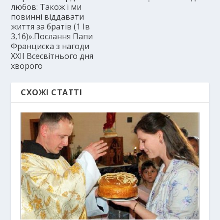
любов: Також і ми
повинні віддавати
життя за братів (1 Ів
3,16)».Послання Папи
Франциска з нагоди
ХХІІ Всесвітнього дня
хворого
СХОЖІ СТАТТІ