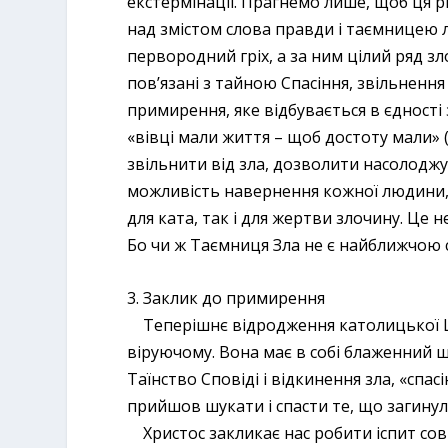
екстермінації. Прагнемо лише, щоб ця 
над змістом слова правди і таємницею л
первородний гріх, а за ним цілий ряд зл
пов’язані з тайною Спасіння, звільненн
примирення, яке відбувається в єдності з
«вівці мали життя – щоб достоту мали» (п
звільнити від зла, дозволити насолоджу
можливість навернення кожної людини, в
для ката, так і для жертви злочину. Це 
Бо чи ж Таємниця Зла не є найближчою 
3. Заклик до примирення
Теперішнє відродження католицької Це
віруючому. Вона має в собі блаженний 
Таїнство Сповіді і відкинення зла, «спас
прийшов шукати і спасти те, що загинуло»
Христос закликає нас робити іспит совіс