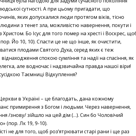
річниця була нагодою для задуми сучасного покоління
юдської сутності. А при цьому пригадати, що
очинів, яких допускалися люди протягом віків, тісно
я людини з тенет зла, можливістю навернення, покути і
 Христом. Бо Ісус для того помер на хресті і Воскрес, що
ор. Йо 10, 10). Спасти це не що інше, як очистити,
ватися плодами Святого Духа, серед яких є теж
іднаходження спокою сумління та надії на спасіння, як
нелегка, але водночас і надзвичайна правда нашої віри!
сусідкою Таємниці Відкуплення?
ркви в Україні – це благодать, дана кожному
шанс примирення з Богом і людьми. Через навернення,
іння /знову/ зійшло на цей дім (…). Син бо Чоловічий
 (пор. Лк 19, 9-10).
ті не для того, щоб роз’ятрювати старі рани і ще раз