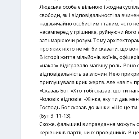
Людська особа є вільною і жодна суспіль
свободи, як і відповідальності за вчинен
надзвичайно особистим і таким, чого не
насамперед у грішника, руйнуючи його 
затьмарюючи розум. Тому архітекторами 
про яких ніхто не міг би сказати, що в
В історії життя мільйонів воїнів, офіце
«наказ» відігравало магічну роль. Воно
відповідальність за злочин. Нею прикри
приглушувала крик жертв. Але навіть пр
«Сказав Бог: «Хто тобі сказав, що ти наги
Чоловік відповів: «Жінка, яку ти дав мені
Господь Бог сказав до жінки: «Що це ти н
(Бут 3, 11-13).
Схоже, фальшиві виправдання можуть о
керівників партії, чи їх провідників. В 