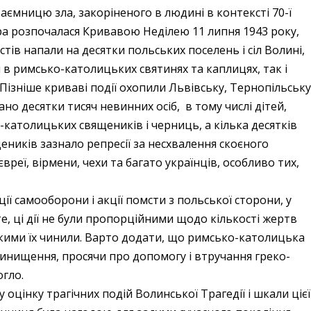
ємницю зла, закоріненого в людині в контексті 70-ї
отра розпочалася Кривавою Неділею 11 липня 1943 року,
стів напали на десятки польських поселень і сіл Волині,
 в римсько-католицьких святинях та каплицях, так і
 Пізніше криваві події охопили Львівську, Тернопільськ
но десятки тисяч невинних осіб, в тому числі дітей,
о-католицьких священиків і черниць, а кілька десятків
ників зазнало репресії за несхвалення скоєного
євреї, вірмени, чехи та багато українців, особливо тих,
 самооборони і акції помсти з польської сторони, у
те, ці дії не були пропорційними щодо кількості жертв
 якими їх чинили. Варто додати, що римсько-католицька
инищення, просячи про допомогу і втручання греко-
гло.
цінку трагічних подій Волинської Трагедії і шкали цієї