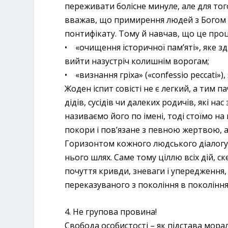
переживати болісне минуле, але для тог
вважав, що примирення людей з Богом 
понтифікату. Тому й навчав, що це проце
• «очищення історичної пам’яті», яке з
вийти назустріч колишнім ворогам;
• «визнання гріха» («confessio peccati»),
Жоден іспит совісті не є легкий, а тим п
дідів, сусідів чи далеких родичів, які н
називаємо його по імені, тоді стоїмо н
покори і пов’язане з певною жертвою, а
Горизонтом кожного людського діалогу
нього шлях. Саме тому ціллю всіх дій, 
почуття кривди, зневаги і упередження
переказуваного з покоління в покоління
4. Не групова провина!
Свобода особистості – як підстава мора