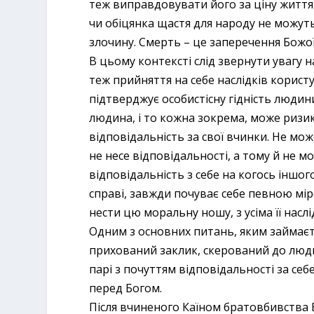
теж виправдовувати його за ціну життя
чи обіцянка щастя для народу не можут
злочину. Смерть – це заперечення Божої
В цьому контексті слід звернути увагу 
теж прийняття на себе наслідків корис
підтверджує особистісну гідність люди
людина, і то кожна зокрема, може ризик
відповідальність за свої вчинки. Не мо
не несе відповідальності, а тому й не
відповідальність з себе на когось іншого
справі, завжди почуває себе певною мі
нести цю моральну ношу, з усіма її насл
Одним з основних питань, яким займаєтьс
прихований заклик, скерований до люди
парі з почуттям відповідальності за себе
перед Богом.
Після вчиненого Каїном братовбивства Бог