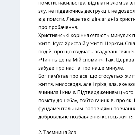
помсти, насильства, відплати злом за з
злу, не піддаючись деструкції, не доз
від помсти. Лише такі дії є згідні з х
про пробачення.
Християнські коріння сягають минулих по
житті Ісуса Христа й у житті Церкви. С
подій, про що свідчать згадувані священ
«Чиніть це на Мій спомин». Так, Церква
забуде про нас та про наше минуле.
Бог пам’ятає про все, що стосується жи
життя, милосердя, але і гріха, зла, яке 
вчинила і ким є. Підтвердженням цього є
помсту до неба», тобто вчинків, про як
фундаментальним заповідям і повчанням
добровільне позбавлення когось життя.
2. Таємниця Зла