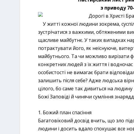
з приводу 70-
Дорогі в Христі Бра
У житті кожної людини зокрема, суспіл
зустрічатися з важкими, обтяженими ви
щасливе майбутнє. У таких випадках на
потрактувати його, як неіснуюче, витер
майбутнього.
Та чи можливо вирізати фра
конкретних людей з їх життя і водноча
особистості не вимагає брати відповіда
залишить після себе? Адже людська вірн
цілого, бо саме так дивиться на людину і
Божі Заповіді й чинячи сумління знаряд
1. Божий план спасіння
Багатовіковий досвід вчить, що зло пі
людини і досить вдало спокушає все нов