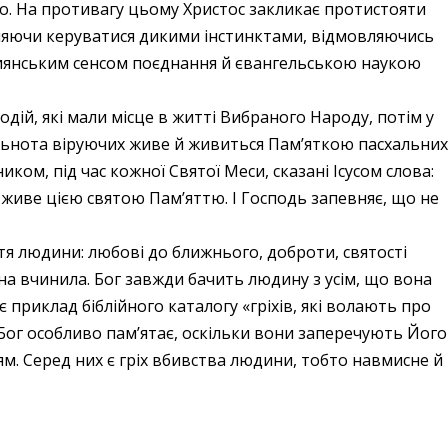
ло. На противагу цьому Христос закликає протистояти
воляючи керуватися дикими інстинктами, відмовляючись
ристиянським сенсом поєднання й євангельською наукою
дій, які мали місце в житті Вибраного Народу, потім у
пільнота віруючих живе й живиться Пам’яткою пасхальни
иком, під час кожної Святої Меси, сказані Ісусом слова:
 живе цією святою Пам’яттю. І Господь запевняє, що не
ття людини: любові до ближнього, доброти, святості
вона вчинила. Бог завжди бачить людину з усім, що вона
 приклад біблійного каталогу «гріхів, які волають про
і Бог особливо пам’ятає, оскільки вони заперечують Його
. Серед них є гріх вбивства людини, тобто навмисне й