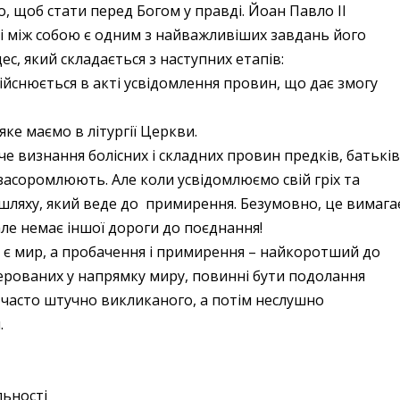
о, щоб стати перед Богом у правді. Йоан Павло ІІ
і між собою є одним з найважливіших завдань його
с, який складається з наступних етапів:
дійснюється в акті усвідомлення провин, що дає змогу
 яке маємо в літургії Церкви.
аче визнання болісних і складних провин предків, батьків
ас засоромлюють. Але коли усвідомлюємо свій гріх та
а шляху, який веде до примирення. Безумовно, це вимага
ле немає іншої дороги до поєднання!
 є мир, а пробачення і примирення – найкоротший до
скерованих у напрямку миру, повинні бути подолання
, часто штучно викликаного, а потім неслушно
.
льності