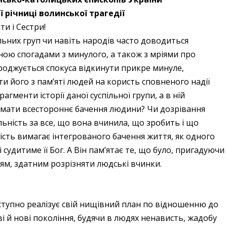
ї річниці волинської трагедії
ти і Сестри!
ьних груп чи навіть народів часто доводиться
ною спогадами з минулого, а також з мріями про
роджується спокуса відкинути прикре минуле,
ти його з пам’яті людей на користь сповненого надії
гменти історії даної суспільної групи, а в ній
с мати всестороннє бачення людини? Чи дозрівання
льність за все, що вона вчинила, що зробить і що
ість вимагає інтегрованого бачення життя, як одного
 судитиме її Бог. А Він пам’ятає те, що було, пригадуючи
дям, здатним розрізняти людські вчинки.
дступно реалізує свій нищівний план по відношенню до
і й нові покоління, будячи в людях ненависть, жадобу