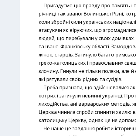
Пригадуємо цю правду про пам’ять і та
річниці так званої Волинської Різні, к
коли збройні сили українських націоналі
атакуючи як віруючих, що згромадилися
людей, що перебували у своїх домівках.
та Івано-Франківську області. Замордова
жінок, старців. Загинуло багато римськ
греко-католицьких і православних свяще
злочину. Гинули не тільки поляки, але й 
які рятували своїх рідних та сусідів.
Треба признати, що здійснювалися акції
котрих і загинули невинні українці. Про
лиходійства, ані варварських методів,
Церква чинила спроби спинити хвилю в
католицьку Церкву, однак це не допомо
Не наше це завдання робити історичну о