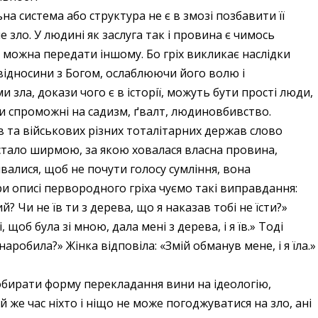
на система або структура не є в змозі позбавити її
е зло. У людині як заслуга так і провина є чимось
 можна передати іншому. Бо гріх викликає наслідки
відносини з Богом, ослаблюючи його волю і
зла, докази чого є в історії, можуть бути прості люди,
они спроможні на садизм, ґвалт, людиновбивство.
рів та військових різних тоталітарних держав слово
 стало ширмою, за якою ховалася власна провина,
валися, щоб не почути голосу сумління, вона
и описі первородного гріха чуємо такі виправдання:
й? Чи не їв ти з дерева, що я наказав тобі не їсти?»
, щоб була зі мною, дала мені з дерева, і я їв.» Тоді
аробила?» Жінка відповіла: «Змій обманув мене, і я їла.»
бирати форму перекладання вини на ідеологію,
цей же час ніхто і ніщо не може погоджуватися на зло, ані