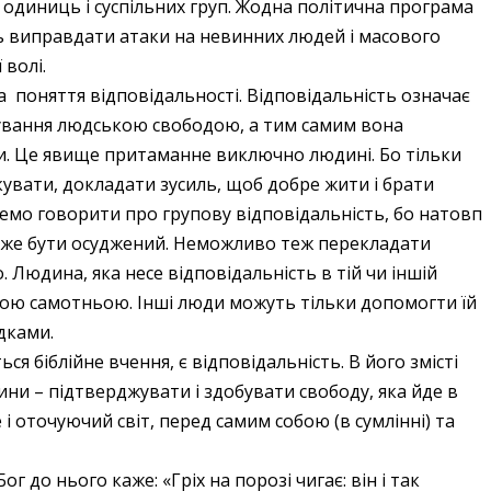
 одиниць і суспільних груп. Жодна політична програма
ь виправдати атаки на невинних людей і масового
 волі.
на поняття відповідальності. Відповідальність означає
тування людською свободою, а тим самим вона
ни. Це явище притаманне виключно людині. Бо тільки
увати, докладати зусиль, щоб добре жити і брати
жемо говорити про групову відповідальність, бо натовп
 може бути осуджений. Неможливо теж перекладати
. Людина, яка несе відповідальність в тій чи іншій
рою самотньою. Інші люди можуть тільки допомогти їй
ідками.
я біблійне вчення, є відповідальність. В його змісті
ни – підтверджувати і здобувати свободу, яка йде в
 і оточуючий світ, перед самим собою (в сумлінні) та
 до нього каже: «Гріх на порозі чигає: він і так