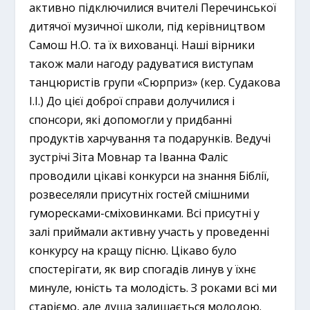
активно підключилися вчителі Перечинської
дитячої музичної школи, під керівництвом
Самош Н.О. та їх вихованці. Наші вірники
також мали нагоду радуватися виступам
танцюристів групи «Сюрприз» (кер. Судакова
І.І.) До цієї доброї справи долучилися і
спонсори, які допомогли у придбанні
продуктів харчування та подарунків. Ведучі
зустрічі Зіта Мовнар та Іванна Фаліс
проводили цікаві конкурси на знання Біблії,
розвеселяли присутніх гостей смішними
гуморесками-сміховинками. Всі присутні у
залі приймали активну участь у проведенні
конкурсу на кращу пісню. Цікаво було
спостерігати, як вир спогадів линув у їхнє
минуле, юність та молодість. З роками всі ми
старіємо, але душа залишається молодою.