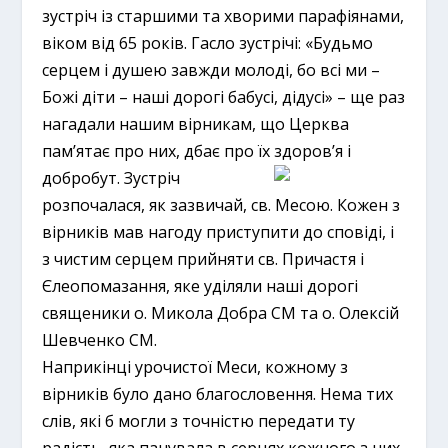
зустріч із старшими та хворими парафіянами,
віком від 65 років. Гасло зустрічі: «Будьмо
серцем і душею завжди молоді, бо всі ми –
Божі діти – наші дорогі бабусі, дідусі» – ще раз
нагадали нашим вірникам, що Церква
пам’ятає про них, дбає про їх здоров’я і
добробут.
Зустріч
розпочалася, як зазвичай, св. Месою. Кожен з
вірників мав нагоду приступити до сповіді, і
з чистим серцем прийняти св. Причастя і
Єлеопомазання, яке уділяли наші дорогі
священики о. Микола Добра СМ та о. Олексій
Шевченко СМ.
Наприкінці урочистої Меси, кожному з
вірників було дано благословення. Нема тих
слів, які б могли з точністю передати ту