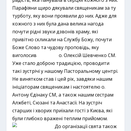
радість, яка панувала в серцях кожного з них.
Парафіяни щиро дякували священикам за ту
турботу, яку вони проявили до них. Адже для
кожного з них була дана велика нагода
почути рідні звуки дзвонів храму, які
привітно скликали на Службу Божу, почути
Боже Слово та чудову проповідь, яку
виголосив о. Олексій Шевченко СМ.
Уже стало доброю традицією, проводити
такі зустрічі у нашому Пасторальному центрі.
Не винятком став і цей рік, завдяки нашим
ініціаторам священикам і настоятелю о.
Антону Єдінаку СМ, а також нашим сестрам
Алжбеті, Сюзані та Анастасії. На зустріч
старших і хворих приїхали гості з Києва, які
були глибоко вражені теплим прийомом.
До організації свята також