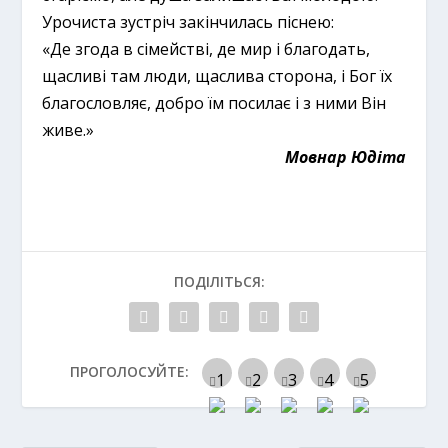
Урочиста зустріч закінчилась піснею:
«Де згода в сімействі, де мир і благодать,
щасливі там люди, щаслива сторона, і Бог їх
благословляє, добро їм посилає і з ними Він
живе.»
Мовнар Юдіта
ПОДІЛІТЬСЯ:
ПРОГОЛОСУЙТЕ: