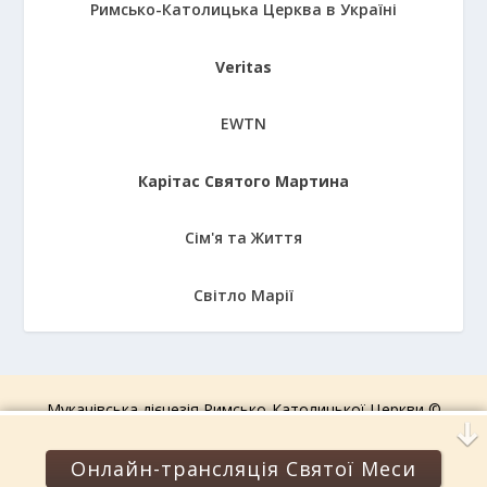
Римсько-Католицька Церква в Україні
Veritas
EWTN
Карітас Святого Мартина
Сім'я та Життя
Світло Марії
Мукачівська дієцезія Римсько-Католицької Церкви ©
2006-2026.
Усі права захищені!
Онлайн-трансляція Святої Меси