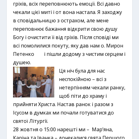
гріхів, всіх переповнюють емоції. Всі давно
чекали цієї миті і от вона настала. Я заходжу
в сповідальницю з острахом, але мене
переповнює бажання відкрити свою душу
Богу і очистити її від гріхів. Після сповіді ми
всі помолилися покуту, яку дав нам о. Мирон
Петенко і пішли додому з чистим серцем і
душею.
Ця ніч була для нас
неспокійною – всі з
нетерпінням чекали ранку,
щоб піти до храму і
прийняти Христа. Настав ранок і разом з
Ісусом в думках ми почали готуватися до
святої Літургії.
28 жовтня о 15:00 нарешті ми – Мар’яна,
Каріна та Іванка – дочекалися свята Першого