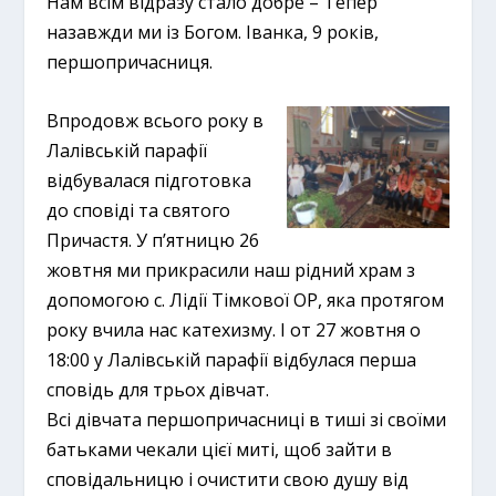
Нам всім відразу стало добре – Тепер
назавжди ми із Богом. Іванка, 9 років,
першопричасниця.
Впродовж всього року в
Лалівській парафії
відбувалася підготовка
до сповіді та святого
Причастя. У п’ятницю 26
жовтня ми прикрасили наш рідний храм з
допомогою с. Лідії Тімкової ОР, яка протягом
року вчила нас катехизму. І от 27 жовтня о
18:00 у Лалівській парафії відбулася перша
сповідь для трьох дівчат.
Всі дівчата першопричасниці в тиші зі своїми
батьками чекали цієї миті, щоб зайти в
сповідальницю і очистити свою душу від