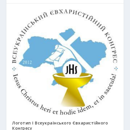
Логотип І Всеукраїнського Євхаристійного
Конгресу