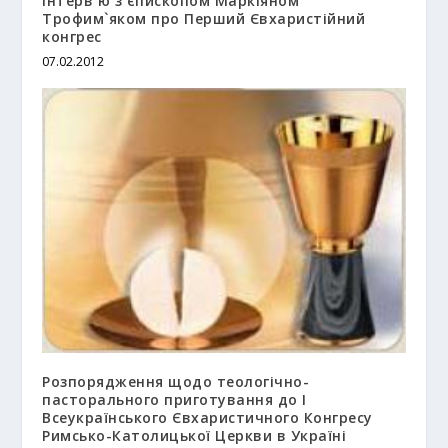
Інтерв`ю з єпископом Маркіяном
Трофим`яком про Перший Євхаристійний
конгрес
07.02.2012
Розпорядження щодо теологічно-
пасторального приготування до І
Всеукраїнського Євхаристичного Конгресу
Римсько-Католицької Церкви в Україні