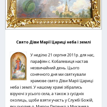
Свято Діви Марії Цариці неба і землі
У неділю 21 серпня 2011р. для нас,
парафіян с. Кобалевиця настав
незвичайний день. Цього
сонячного дня ми святкували
храмове свято Діви Марії Цариці
неба і землі.
У нашому храмі зібрались
віруючі з усього села, а також з сусідніх
околиць, щоби взяти участь у Службі Божій,
яку очолив о. Мирон Петенко з Мукачева.