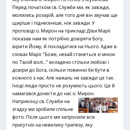
Перед початком св. Служби ми, як завжди,
молились розарій, але того дня він звучав ще
щиріше і піднесеніше, ніж завжди. У
проповіді о. Мирон на прикладі Діви Марії
показав нам як потрібно довіряти Богу,
вірити Йому, й покладатися на Нього. Адже в
словах Марії: “Боже, нехай станеться зі мною
по Твоїй волі…” вкладено стільки любові і
довіри до Бога, скільки повинно би бути в
кожного з нас. Але нажаль не завжди це так.
Іноді люди просто не розуміють цього. Це й
намагався донести до нас о. Мирон.
Наприкінці св. Служби на
згадку ми зробили спільне
фото. Після цього ми запросили всіх
присутніх на невелику трапезу, яку