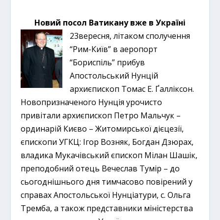
Новий посол Ватикану вже в Україні
23вересня, літаком сполучення
“Рим-Київ” в аеропорт
“Бориспіль” прибув
Апостольський Нунцій
архиєпископ Томас Е. Ґалліксон.
Новопризначеного Нунція урочисто
привітали архиєпископ Петро Мальчук
–
ординарій Києво – Житомирської дієцезії,
єпископи УГКЦ: Ігор Возняк, Богдан Дзюрах,
владика Мукачівський єпископ Мілан Шашік,
преподобний отець Вечеслав Тумір – до
сьогоднішнього дня тимчасово повірений у
справах Апостольської Нунціатури, с. Ольга
Тремба, а також представники міністерства