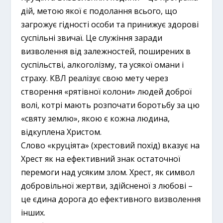
дій, метою якої є подолання всього, що
загрожує гідності особи та принижує здорові
суспільні звичаї. Це служіння заради
визволення від залежностей, поширених в
суспільстві, алкоголізму, та усякої омани і
страху. КВЛ реалізує свою мету через
створення «рятівної колони» людей доброї
волі, котрі мають розпочати боротьбу за цю
«святу землю», якою є кожна людина,
відкуплена Христом.
Слово «круціята» (хрестовий похід) вказує на
Хрест як на ефективний знак остаточної
перемоги над усяким злом. Хрест, як символ
добровільної жертви, здійсненої з любові –
це єдина дорога до ефективного визволення
інших.