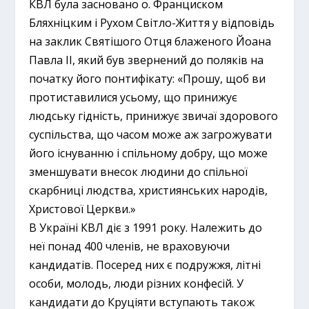
КВЛ була засновано о. Франциском
Бляхніцким і Рухом Світло-Життя у відповідь
на заклик Святішого Отця блаженого Йоана
Павла ІІ, який був звернений до поляків на
початку його понтифікату: «Прошу, щоб ви
протиставилися усьому, що принижує
людську гідність, принижує звичаї здорового
суспільства, що часом може аж загрожувати
його існуванню і спільному добру, що може
зменшувати внесок людини до спільної
скарбниці людства, християнських народів,
Христової Церкви.»
В Україні КВЛ діє з 1991 року. Належить до
неї понад 400 членів, не враховуючи
кандидатів. Посеред них є подружжя, літні
особи, молодь, люди різних конфесій. У
кандидати до Круціяти вступають також