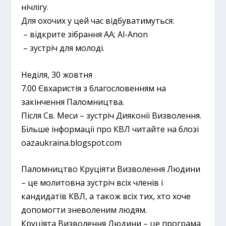
нічлігу.
Для охочих у цей час відбуватимуться:
– відкрите зібрання AA; Al-Anon
– зустріч для молоді.
Неділя, 30 жовтня
7.00 Євхаристія з благословенням на
закінчення Паломництва.
Після Св. Меси – зустріч Дияконії Визволення.
Більше інформації про КВЛ читайте на блозі
oazaukraina.blogspot.com
Паломництво Круціяти Визволення Людини
– це молитовна зустріч всіх членів і
кандидатів КВЛ, а також всіх тих, хто хоче
допомогти зневоленим людям.
Круціята Визволення Людини – це програма