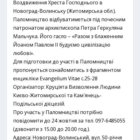
Воздвиження Хреста Господнього в
Новоград-Волинську (Житомирська обл.).
Паломництво відбуватиметься під почесним
патронатом архиєпископа Петра Геркуляна
Мальчука. Його гасло – «Разом з блаженним
Йоаном Павлом ІІ будуємо цивілізацію
любові».
Для підготовки до участі в Паломництві
пропонується ознайомитись з фрагментом
енцикліки Evangelium Vitae с.25-28
Організатор: Круціята Визволення Людини
Києво-Житомирської та Кам`янець-
Подільської дієцезій.
Про участь у Паломництві потрібно
повідомити до 24 жовтня за тел. 097-6485055
(дзвонити з 15.00 до 20.00 год.).
Адреса: Новоград-Волинський, вул. 50-річчя