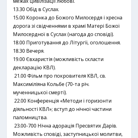
межах цивілізації любові.
13.30 Обід в Суслах.
15.00 Коронка до Божого Милосердя і хресна
дорога зі свідченнями в храмі Матері Божої
Милосердної в Суслах (нагода до сповіді).
18.00 Приготування до Літургії, оголошення.
18.30 Вечеря.
19.00 Євхаристія (можливість скласти
декларацію КВЛ).
21.00 Фільм про покровителя КВЛ, св.
Максиміліяна Кольбе (70-та річ.
мученницької смерті).
22.00 Конференція «Методи і горизонти
діяльності КВЛ»; вступ до нічної частини
паломництва.
23.00-700 Нічна адорація Пресвятих Дарів.
Можливість сповіді, заступницької молитви,