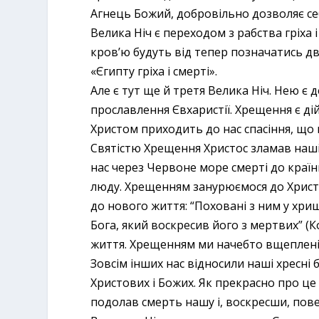
Агнець Божий, добровільно дозволяє себ
Велика Ніч є переходом з рабства гріха 
кров’ю будуть від тепер позначатись две
«Єгипту гріха і смерті».
Але є тут ще й третя Велика Ніч. Нею є
прославлення Євхаристії. Хрещення є ді
Христом приходить до нас спасіння, що 
Святістю Хрещення Христос зламав наші 
нас через Червоне море смерті до країн
люду. Хрещенням занурюємося до Христо
до нового життя: “Поховані з ним у хри
Бога, який воскресив його з мертвих” (К
життя. Хрещенням ми начебто вщеплені у
Зовсім інших нас відносили наші хресні 
Христових і Божих. Як прекрасно про ц
подолав смерть нашу і, воскресши, пов