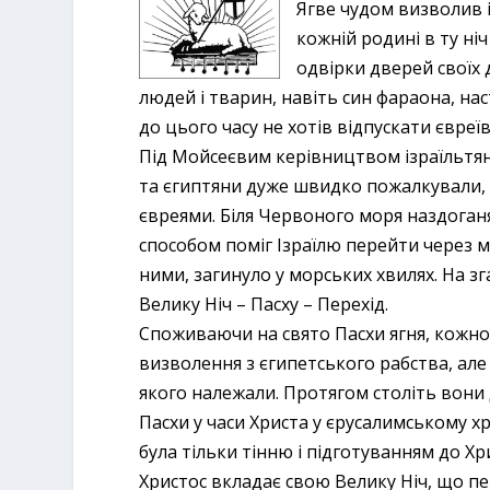
Ягве чудом визволив і
кожній родині в ту ні
одвірки дверей своїх д
людей і тварин, навіть син фараона, нас
до цього часу не хотів відпускати євреї
Під Мойсеєвим керівництвом ізраїльтяни
та єгиптяни дуже швидко пожалкували, 
євреями. Біля Червоного моря наздоганя
способом поміг Ізраїлю перейти через м
ними, загинуло у морських хвилях. На з
Велику Ніч – Пасху – Перехід.
Споживаючи на свято Пасхи ягня, кожног
визволення з єгипетського рабства, ал
якого належали. Протягом століть вони 
Пасхи у часи Христа у єрусалимському хр
була тільки тінню і підготуванням до Хр
Христос вкладає свою Велику Ніч, що пе