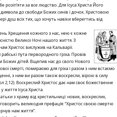
е розіп’яти за все людство. Для Ісуса Христа Його
і диявола до свободи Божих синів і дочок. Христовою
рі душ всіх тих, що хочуть навіки вберегтись від
 день Хрещення кожного з нас, нею є кожне
йсністю Великої Ночі нашого життя. З
нам Христос вислужив на Кальварії.
рабські пута первородного гріха. Провів
и Божих дітей. Вщепив нас до свого Нового
вої смерті, помираємо для гріха і разом з ним встаємо
щенні, з ним ви разом також воскресли, вірою в силу
ол 2,12). Воскреслий Христос дає нам своє божественне
 життя Ісуса Христа.
батьки з храму від хрестильниці: нових, воскреслих,
е говорить великодня префація: “Христос своєю смертю
ернув нам життя”.