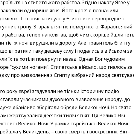
зраїльтян з єгипетського рабства. Згідно наказу Ягве у
ч закололи однорічне ягня.
Його кров’ю позначили
омівок. Тієї ночі загинуло у Єгипті все первородне з
тупник трону. З ізраїльтян не помер ніхто. Фараон, який
в з рабства, тепер наполягав, щоб чим скоріше йшли геть
 тієї ж ночі вирушили в дорогу. Але правитель Єгипту
що втратили таку дешеву силу і подались з військом за
ли їх та хотіли повернути назад. Однак Бог чудовим
оре “сухими ногами”. Єгипетське військо, що гналось за
гадку про визволення з Єгипту вибраний народ святкува
о року євреї згадували не тільки історичну подію
е ставали учасниками духовного визволення народу, до
дуже дбайливо зберігали обряди Великої Ночі. На свято
амі жертвувалися десятки тисяч ягнят. Ця Велика Ніч
истової Великої Ночі. У рамки єврейської Великої Ночі
рейшла у Великдень, – свою смерть і воскресіння. Він –