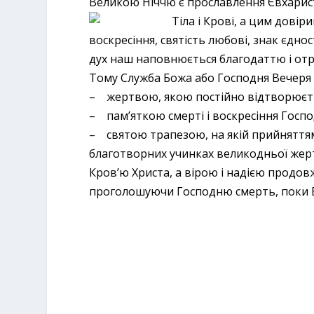
Великою Ніччю є прославлення Євхаристі
Тіла і Крові, а цим довір
воскресіння, святість любові, знак єдно
дух наш наповнюється благодаттю і отр
Тому Служба Божа або Господня Вечеря 
– жертвою, якою постійно відтворюєть
– пам’яткою смерті і воскресіння Господа
– святою трапезою, на якій прийняттям 
благотворних учинках великодньої жер
Кров’ю Христа, а вірою і надією продов
проголошуючи Господню смерть, поки Ві