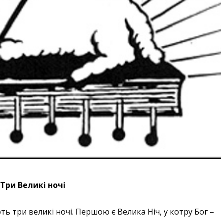
Три Великі ночі
ують три великі ночі. Першою є Велика Ніч, у котру Бог –