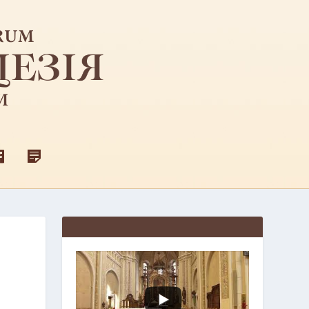
F
Д
A
Л
C
Я
E
С
B
В
O
Я
O
Щ
K
Е
Н
И
К
І
В