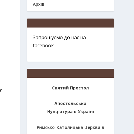
Архів
Запрошуємо до нас на
facebook
и
Святий Престол
е
Апостольська
Нунціатура в Україні
Римсько-Католицька Церква в