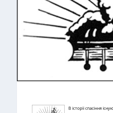
В історії спасіння існ