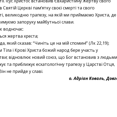
ї. Ісус Христос встановив Євхаристійну Жертву свого
ив Святій
Церкві пам’ятку своєї смерті та свого
сті, великодню трапезу, на якій ми приймаємо Христа, де
имуємо запоруку майбутньої слави.
є водночас:
ся жертва хреста;
, який сказав: “Чиніть це на мій спомин!” (Лк 22,19);
Тіла і Крові Христа божий народ бере участь у
тви; відновлює новий союз, що Бог встановив з людьм
жує та приближує есхатологічну трапезу у Царстві Отця,
н не прийде у славі.
о. Адріан Коваль, Довг