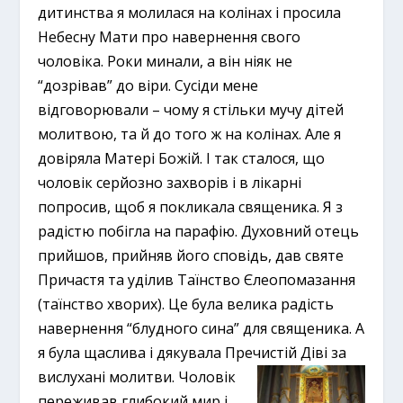
дитинства я молилася на колінах і просила
Небесну Мати про навернення свого
чоловіка. Роки минали, а він ніяк не
“дозрівав” до віри. Сусіди мене
відговорювали – чому я стільки мучу дітей
молитвою, та й до того ж на колінах. Але я
довіряла Матері Божій. І так сталося, що
чоловік серйозно захворів і в лікарні
попросив, щоб я покликала священика. Я з
радістю побігла на парафію. Духовний отець
прийшов, прийняв його сповідь, дав святе
Причастя та уділив Таїнство Єлеопомазання
(таїнство хворих). Це була велика радість
навернення “блудного сина” для священика. А
я була щаслива і дякувала Пречистій Діві за
вислухані молитви.
Чоловік
переживав глибокий мир і