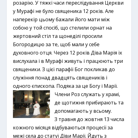
розарію. У тяжкі часи переслідування Церкви
у Мурафі не було священика 12 років. Але
наперекір цьому бажали його мати між
собою у той спосіб, що стелили орнат на
жертовний стіл та щонеділі просили
Богородицю за те, щоб мали у себе
духовного отця. Через 12 років Діва Марія їх
вислухала і в Мурафі живуть і працюють три
священики. З цієї парафії Бог покликав до
служіння понад двадцять священиків і
одного єпископа. Подяка за це Богу і Марії.
Члени Роз служать у храмі,
де щотижня прибирають та
допомагають у всьому.
З травня до жовтня 13 числа
кожного місяця відбуваються процесії за
межі села до статуї Діви Марії. Йдуть з