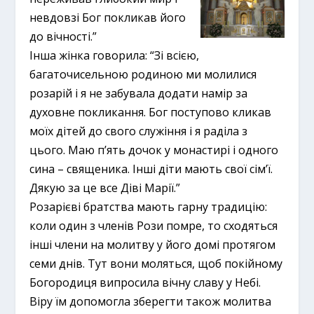
невдовзі Бог покликав його
до вічності.”
Інша жінка говорила: “Зі всією,
багаточисельною родиною ми молилися
розарій і я не забувала додати намір за
духовне покликання. Бог поступово кликав
моїх дітей до свого служіння і я раділа з
цього. Маю п’ять дочок у монастирі і одного
сина – священика. Інші діти мають свої сім’ї.
Дякую за це все Діві Марії.”
Розарієві братства мають гарну традицію:
коли один з членів Рози помре, то сходяться
інші члени на молитву у його домі протягом
семи днів. Тут вони моляться, щоб покійному
Богородиця випросила вічну славу у Небі.
Віру їм допомогла зберегти також молитва