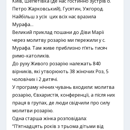
Київ, Шепетівка (де нас гостинно зустрів о.
Петро Жарковський), Гусятин, Ужгород.
Найбільш з усіх цих всіх нас вразила
Мурафа…
Великий приклад пошани до Діви Марії
через молитву розарію ми пережили у с.
Мурафа. Там живе приблизно п’ять тисяч
римо-католиків.
До руху Живого розарію належать 840
вірників, які утворюють 38 жіночих Роз, 5
чоловічих і 2 дитячі.
У програму нічних чувань входили: молитва
розарію, Євхаристія, конференції, а після них
праця в групах, де люди свідчили про силу
молитви розарію.
Одна старша жінка розповідала:
“П’ятнадцять років з трьома дітьми від