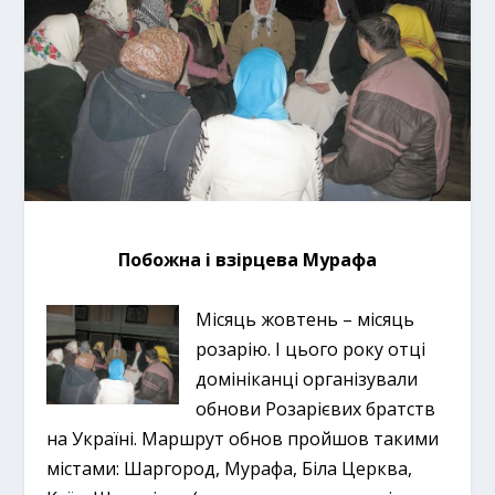
Побожна і взірцева Мурафа
Місяць жовтень – місяць
розарію. І цього року отці
домініканці організували
обнови Розарієвих братств
на Україні. Маршрут обнов пройшов такими
містами: Шаргород, Мурафа, Біла Церква,