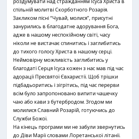
роздумувати над стражданням Ісуса Христа в
спільній молитві Скорботного Розарія.
Закликом пісні “Чувай, молися”, присутні
занурились в благодатне адорування Бога,
адже в нашому неспокійному світі, часу
ніколи не вистачає спинитись і заглибитись
до тихого голосу Христа в нашому серці.
Неймовірну можливість заглибитись у
благодаті Серця Ісуса кожен з нас мав під час
адорації Пресвятої Євхаристії. Щоб трішки
підбадьоритись і зігрітись, під час перерви
всім було запропоновано випити чашечку
чаю або кави з бутербродом. Згодом ми
молилися Славний Розарій, готуючись до
Служби Божої.
На кінець програми ми не забули звернутись
до Діви Марії словами Лоретанської літанії.