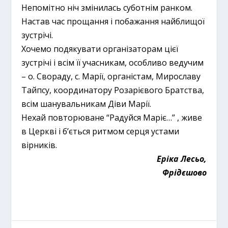
Непомітно ніч змінилась суботнім ранком.
Настав час прощання і побажання найблищої
зустрічі.
Хочемо подякувати організаторам цієї
зустрічі і всім її учасникам, особливо ведучим
– о. Свораду, с. Марії, органістам, Мирославу
Тайпсу, координатору Розарієвого Братства,
всім шанувальникам Діви Марії.
Нехай повторюване “Радуйся Маріє…” , живе
в Церкві і б’ється ритмом серця устами
вірників.
Еріка Лесьо,
Фрідєшово