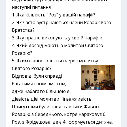
наступні питання:
1. Яка кількість “Роз” у вашій парафії?
2. Як часто зустрічаються члени Розарієвого
Братства?
3. Яку працю виконують у своїй парафії?
4. Який досвід мають з молитви Святого
Розарію?
5. Яким є апостольство через молитву
Святого Розарію?
Відповіді були справді
багатими своїм змістом,
адже набагато більшою є
дієвість цієї молитви і її важливість.
Присутніми були представники Живого
Розарію з Середнього, котре нараховує 6
Роз, з Фрідєшова, де є 4 і формується дитяча,