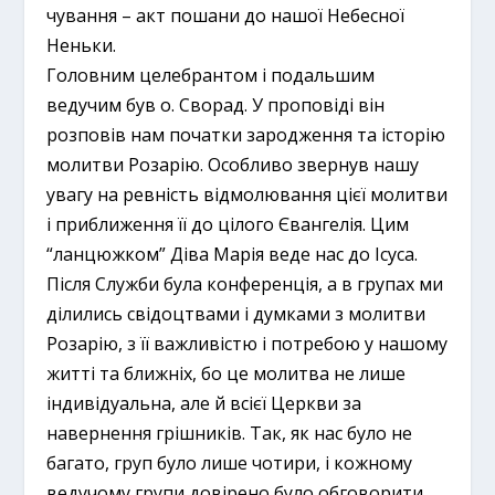
чування – акт пошани до нашої Небесної
Неньки.
Головним целебрантом і подальшим
ведучим був о. Сворад. У проповіді він
розповів нам початки зародження та історію
молитви Розарію. Особливо звернув нашу
увагу на ревність відмолювання цієї молитви
і приближення її до цілого Євангелія. Цим
“ланцюжком” Діва Марія веде нас до Ісуса.
Після Служби була конференція, а в групах ми
ділились свідоцтвами і думками з молитви
Розарію, з її важливістю і потребою у нашому
житті та ближніх, бо це молитва не лише
індивідуальна, але й всієї Церкви за
навернення грішників. Так, як нас було не
багато, груп було лише чотири, і кожному
ведучому групи довірено було обговорити