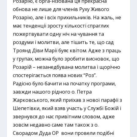
Розарію, є орга-нізована ця прекрасна
обнова не лише для членів Руху Живого
Розарію, але і всіх прихильників.
На жаль, не
має тенденції зросту кількості спраглих
пожертвувати одну ніч на чування та
роздуми і молитви, але тішить те, що сад
Троянд Діви Марії буяє квітом. Адже з праць
у групах, можна було зробити висновок, що
Розарій – незанедбувана молитва і щорічно
спостерігається поява нових “Роз”.
Радісно було бачити на початку програми,
завжди нашого рідного о. Петра
Жарковського, який приїхав з нової парафії з
Шепетівки, який взяв участь у Службі Божій і
звернувся до нас привітним словом, адже
зовсім недавно саме там також з о.
Сворадом Дуда ОР вони провели подібні