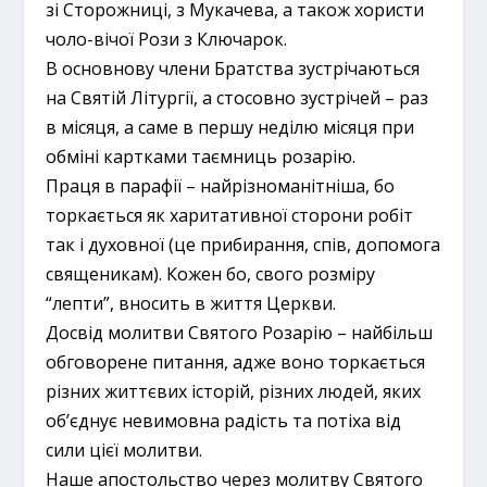
зі Сторожниці, з Мукачева, а також хористи
чоло-вічої Рози з Ключарок.
В основнову члени Братства зустрічаються
на Святій Літургії, а стосовно зустрічей – раз
в місяця, а саме в першу неділю місяця при
обміні картками таємниць розарію.
Праця в парафії – найрізноманітніша, бо
торкається як харитативної сторони робіт
так і духовної (це прибирання, спів, допомога
священикам). Кожен бо, свого розміру
“лепти”, вносить в життя Церкви.
Досвід молитви Святого Розарію – найбільш
обговорене питання, адже воно торкається
різних життєвих історій, різних людей, яких
об’єднує невимовна радість та потіха від
сили цієї молитви.
Наше апостольство через молитву Святого