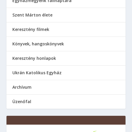
Egyházmegyénk falinaptára
Szent Márton élete
Keresztény filmek
Könyvek, hangoskönyvek
Keresztény honlapok
Ukrán Katolikus Egyház
Аrchívum
Üzenőfal