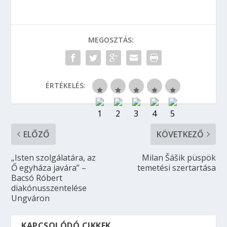
MEGOSZTÁS:
ÉRTÉKELÉS:
ELŐZŐ
KÖVETKEZŐ
„Isten szolgálatára, az
Milan Šášik püspök
Ő egyháza javára” –
temetési szertartása
Bacsó Róbert
diakónusszentelése
Ungváron
KAPCSOLÓDÓ CIKKEK