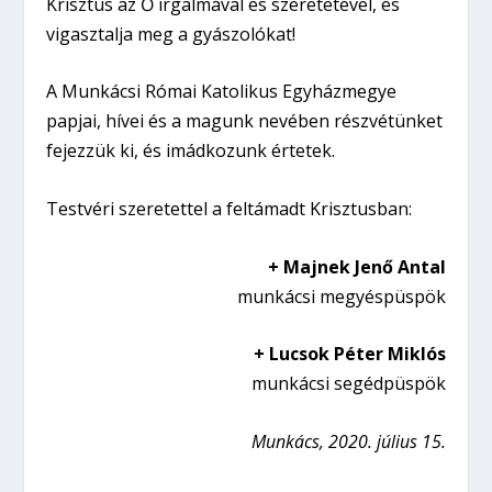
Krisztus az Ő irgalmával és szeretetével, és
vigasztalja meg a gyászolókat!
A Munkácsi Római Katolikus Egyházmegye
papjai, hívei és a magunk nevében részvétünket
fejezzük ki, és imádkozunk értetek.
Testvéri szeretettel a feltámadt Krisztusban:
+ Majnek Jenő Antal
munkácsi megyéspüspök
+ Lucsok Péter Miklós
munkácsi segédpüspök
Munkács, 2020. július 15.