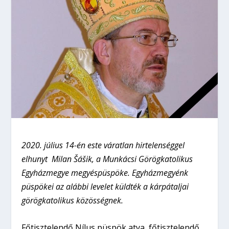
2020. július 14-én este váratlan hirtelenséggel
elhunyt Milan Šášik, a Munkácsi Görögkatolikus
Egyházmegye megyéspüspöke. Egyházmegyénk
püspökei az alábbi levelet küldték a kárpátaljai
görögkatolikus közösségnek.
Főtisztelendő Nílus püspök atya, főtisztelendő