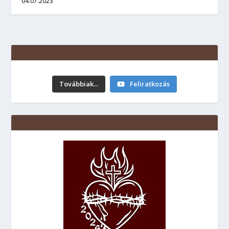
04.07.2023
Továbbiak...
Feliratkozás
Urunk színeváltozása. 2026.08.06
8 hours ago