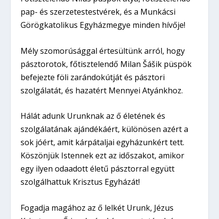
pap- és szerzetestestvérek, és a Munkácsi
Görögkatolikus Egyházmegye minden hívője!
Mély szomorúsággal értesültünk arról, hogy
pásztorotok, főtisztelendő Milan Šášik püspök
befejezte föli zarándokútját és pásztori
szolgálatát, és hazatért Mennyei Atyánkhoz.
Hálát adunk Urunknak az ő életének és
szolgálatának ajándékáért, különösen azért a
sok jóért, amit kárpátaljai egyházunkért tett.
Köszönjük Istennek ezt az időszakot, amikor
egy ilyen odaadott életű pásztorral együtt
szolgálhattuk Krisztus Egyházát!
Fogadja magához az ő lelkét Urunk, Jézus